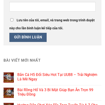
Lưu tên của tôi, email, và trang web trong trình duyệt
này cho lần bình luận kế tiếp của tôi.
BÀI VIẾT MỚI NHẤT
Bắn Cá H5 Đổi Siêu Hot Tại UU88 – Trải Nghiệm
08
Là Mê Ngay
Th6
Bài Rồng Hổ Và 3 Bí Mật Giúp Bạn Ăn Trọn 99
08
Triệu Đồng
Th6