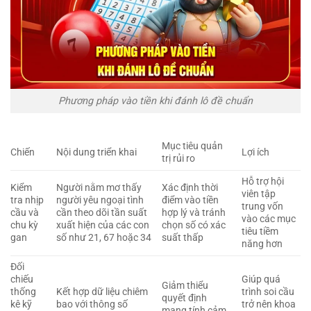
Phương pháp vào tiền khi đánh lô đề chuẩn
Mục tiêu quản
Chiến
Nội dung triển khai
Lợi ích
trị rủi ro
Hỗ trợ hội
Kiểm
Người nằm mơ thấy
Xác định thời
viên tập
tra nhịp
người yêu ngoại tình
điểm vào tiền
trung vốn
cầu và
cần theo dõi tần suất
hợp lý và tránh
vào các mục
chu kỳ
xuất hiện của các con
chọn số có xác
tiêu tiềm
gan
số như 21, 67 hoặc 34
suất thấp
năng hơn
Đối
chiếu
Giúp quá
Giảm thiểu
thống
Kết hợp dữ liệu chiêm
trình soi cầu
quyết định
kê kỹ
bao với thông số
trở nên khoa
mang tính cảm