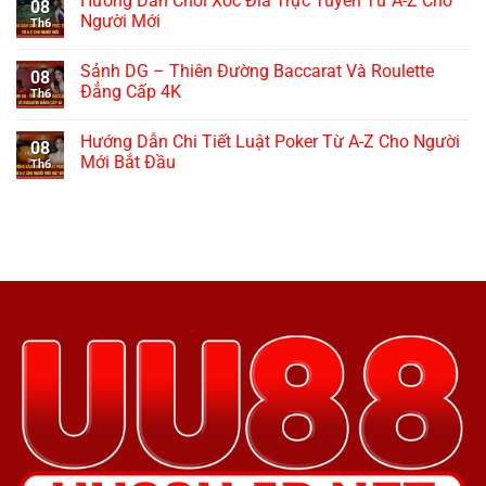
Hướng Dẫn Chơi Xóc Đĩa Trực Tuyến Từ A-Z Cho
08
Người Mới
Th6
Sảnh DG – Thiên Đường Baccarat Và Roulette
08
Đẳng Cấp 4K
Th6
Hướng Dẫn Chi Tiết Luật Poker Từ A-Z Cho Người
08
Mới Bắt Đầu
Th6