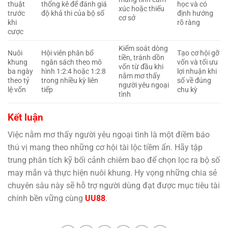
thuật
thống kê để đánh giá
học và có
xúc hoặc thiếu
trước
độ khả thi của bộ số
định hướng
cơ sở
khi
rõ ràng
cược
Kiểm soát dòng
Nuôi
Hội viên phân bổ
Tạo cơ hội gỡ
tiền, tránh dồn
khung
ngân sách theo mô
vốn và tối ưu
vốn từ đầu khi
ba ngày
hình 1:2:4 hoặc 1:2:8
lợi nhuận khi
nằm mơ thấy
theo tỷ
trong nhiều kỳ liên
số về đúng
người yêu ngoại
lệ vốn
tiếp
chu kỳ
tình
Kết luận
Việc nằm mơ thấy người yêu ngoại tình là một điềm báo
thú vị mang theo những cơ hội tài lộc tiềm ẩn. Hãy tập
trung phân tích kỹ bối cảnh chiêm bao để chọn lọc ra bộ số
may mắn và thực hiện nuôi khung. Hy vọng những chia sẻ
chuyên sâu này sẽ hỗ trợ người dùng đạt được mục tiêu tài
chính bền vững cùng
UU88
.