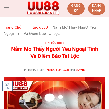
Chuyển
ĐĂNG
ĐĂNG
đến
KÝ
NHẬP
nội
dung
Trang Chủ
–
Tin tức uu88
–
Nằm Mơ Thấy Người Yêu
Ngoại Tình Và Điềm Báo Tài Lộc
TIN TỨC UU88
Nằm Mơ Thấy Người Yêu Ngoại Tình
Và Điềm Báo Tài Lộc
ĐÃ ĐĂNG TRÊN
THÁNG 5 24, 2026
BỞI
ADMIN
24
Th5