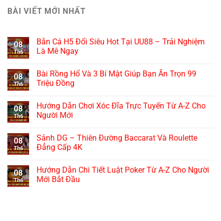
BÀI VIẾT MỚI NHẤT
Bắn Cá H5 Đổi Siêu Hot Tại UU88 – Trải Nghiệm
08
Là Mê Ngay
Th6
Bài Rồng Hổ Và 3 Bí Mật Giúp Bạn Ăn Trọn 99
08
Triệu Đồng
Th6
Hướng Dẫn Chơi Xóc Đĩa Trực Tuyến Từ A-Z Cho
08
Người Mới
Th6
Sảnh DG – Thiên Đường Baccarat Và Roulette
08
Đẳng Cấp 4K
Th6
Hướng Dẫn Chi Tiết Luật Poker Từ A-Z Cho Người
08
Mới Bắt Đầu
Th6