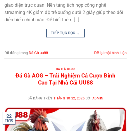
giao diện trực quan. Nền tảng tích hợp công nghệ
streaming 4K giảm độ trễ xuống dưới 2 giây giúp theo dõi
diễn biến chính xác. Để biết thêm […]
TIẾP TỤC ĐỌC
→
Đã đăng trong
Đá Gà uu88
Để lại một bình luận
ĐÁ GÀ UU88
Đá Gà AOG – Trải Nghiệm Cá Cược Đỉnh
Cao Tại Nhà Cái UU88
ĐÃ ĐĂNG TRÊN
THÁNG 10 22, 2025
BỞI
ADMIN
22
Th10