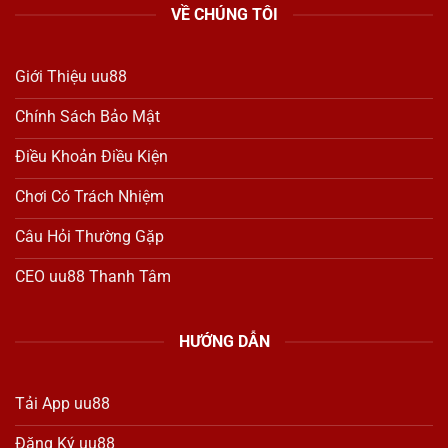
VỀ CHÚNG TÔI
Giới Thiệu uu88
Chính Sách Bảo Mật
Điều Khoản Điều Kiện
Chơi Có Trách Nhiệm
Câu Hỏi Thường Gặp
CEO uu88 Thanh Tâm
HƯỚNG DẪN
Tải App uu88
Đăng Ký uu88