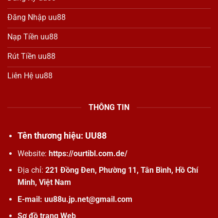
Đăng Nhập uu88
Nạp Tiền uu88
Rút Tiền uu88
Liên Hệ uu88
THÔNG TIN
Tên thương hiệu: UU88
Website:
https://ourtibl.com.de/
Địa chỉ:
221 Đồng Đen, Phường 11, Tân Bình, Hồ Chí
Minh, Việt Nam
E-mail:
uu88u.jp.net@gmail.com
Sơ đồ trang Web