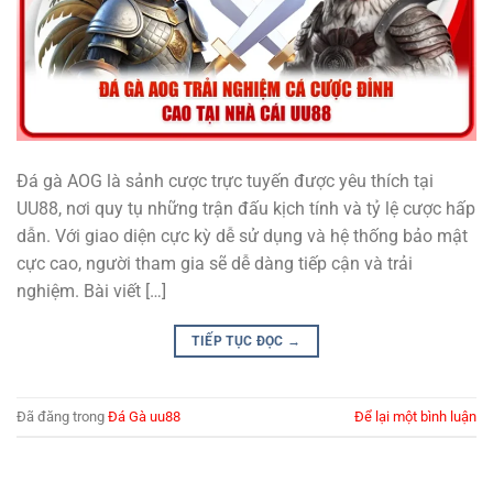
Đá gà AOG là sảnh cược trực tuyến được yêu thích tại
UU88, nơi quy tụ những trận đấu kịch tính và tỷ lệ cược hấp
dẫn. Với giao diện cực kỳ dễ sử dụng và hệ thống bảo mật
cực cao, người tham gia sẽ dễ dàng tiếp cận và trải
nghiệm. Bài viết […]
TIẾP TỤC ĐỌC
→
Đã đăng trong
Đá Gà uu88
Để lại một bình luận