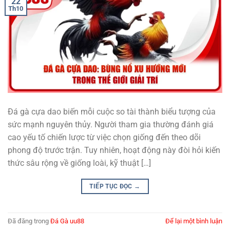
22
Th10
Đá gà cựa dao biến mỗi cuộc so tài thành biểu tượng của
sức mạnh nguyên thủy. Người tham gia thường đánh giá
cao yếu tố chiến lược từ việc chọn giống đến theo dõi
phong độ trước trận. Tuy nhiên, hoạt động này đòi hỏi kiến
thức sâu rộng về giống loài, kỹ thuật […]
TIẾP TỤC ĐỌC
→
Đã đăng trong
Đá Gà uu88
Để lại một bình luận