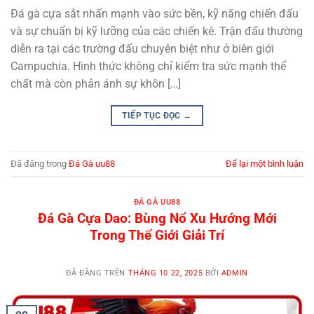
Đá gà cựa sắt nhấn mạnh vào sức bền, kỹ năng chiến đấu
và sự chuẩn bị kỹ lưỡng của các chiến kê. Trận đấu thường
diễn ra tại các trường đấu chuyên biệt như ở biên giới
Campuchia. Hình thức không chỉ kiểm tra sức mạnh thể
chất mà còn phản ánh sự khôn […]
TIẾP TỤC ĐỌC
→
Đã đăng trong
Đá Gà uu88
Để lại một bình luận
ĐÁ GÀ UU88
Đá Gà Cựa Dao: Bùng Nổ Xu Hướng Mới
Trong Thế Giới Giải Trí
ĐÃ ĐĂNG TRÊN
THÁNG 10 22, 2025
BỞI
ADMIN