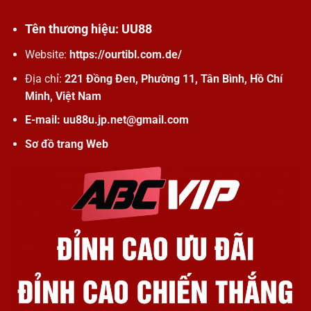
Tên thương hiệu: UU88
Website:
https://ourtibl.com.de/
Địa chỉ:
221 Đồng Đen, Phường 11, Tân Bình, Hồ Chí
Minh, Việt Nam
E-mail:
uu88u.jp.net@gmail.com
Sơ đồ trang Web