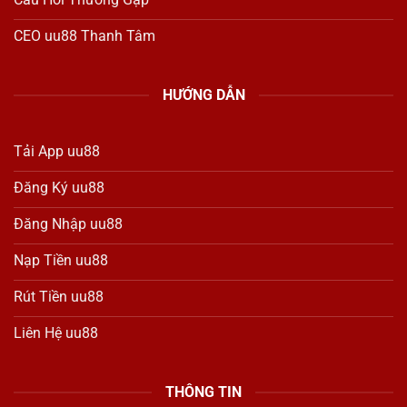
CEO uu88 Thanh Tâm
HƯỚNG DẪN
Tải App uu88
Đăng Ký uu88
Đăng Nhập uu88
Nạp Tiền uu88
Rút Tiền uu88
Liên Hệ uu88
THÔNG TIN