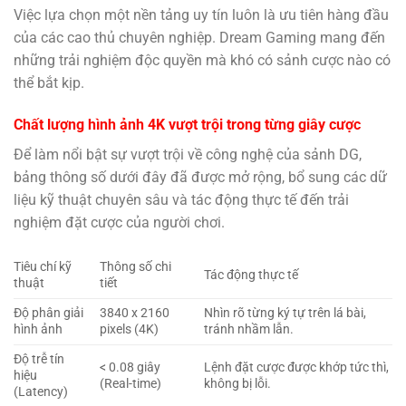
Việc lựa chọn một nền tảng uy tín luôn là ưu tiên hàng đầu
của các cao thủ chuyên nghiệp. Dream Gaming mang đến
những trải nghiệm độc quyền mà khó có sảnh cược nào có
thể bắt kịp.
Chất lượng hình ảnh 4K vượt trội trong từng giây cược
Để làm nổi bật sự vượt trội về công nghệ của sảnh DG,
bảng thông số dưới đây đã được mở rộng, bổ sung các dữ
liệu kỹ thuật chuyên sâu và tác động thực tế đến trải
nghiệm đặt cược của người chơi.
Tiêu chí kỹ
Thông số chi
Tác động thực tế
thuật
tiết
Độ phân giải
3840 x 2160
Nhìn rõ từng ký tự trên lá bài,
hình ảnh
pixels (4K)
tránh nhầm lẫn.
Độ trễ tín
< 0.08 giây
Lệnh đặt cược được khớp tức thì,
hiệu
(Real-time)
không bị lỗi.
(Latency)