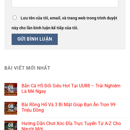
Lưu tên của tôi, email, và trang web trong trình duyệt
này cho lần bình luận kế tiếp của tôi.
BÀI VIẾT MỚI NHẤT
Bắn Cá H5 Đổi Siêu Hot Tại UU88 – Trải Nghiệm
08
Là Mê Ngay
Th6
Bài Rồng Hổ Và 3 Bí Mật Giúp Bạn Ăn Trọn 99
08
Triệu Đồng
Th6
Hướng Dẫn Chơi Xóc Đĩa Trực Tuyến Từ A-Z Cho
08
Người Mới
Th6