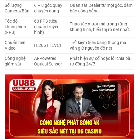
Số lượng
6 – 8 góc quay
Quan sát Dealer từ mọi góc, đảm
Camera/Bàn
chuyên dụng
bảo công bằng.
Tốc độ
60 FPS (tiêu
Thao tác mượt mà trong từng
khung hình
chuẩn truyền
khung hình, hiển thị rõ nét nhất.
(FPS)
hình)
Chuẩn nén
Tiết kiệm 50% băng thông mà
H.265 (HEVC)
Video
vẫn giữ nguyên độ nét.
Công nghệ
AI-Powered
Phát hiện sự cố hoặc lỗi chia bài
giám sát
Optical Sensor
tự động 24/7.