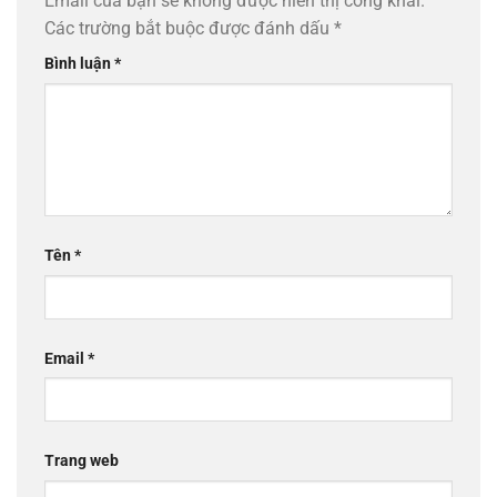
Email của bạn sẽ không được hiển thị công khai.
Các trường bắt buộc được đánh dấu
*
Bình luận
*
Tên
*
Email
*
Trang web