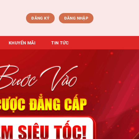
ĐĂNG KÝ
ĐĂNG NHẬP
KHUYẾN MÃI
TIN TỨC