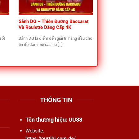
Sảnh DG – Thiên Đường Baccarat
Hướng Dẫn Chi Ti
Và Roulette Đẳng Cấp 4K
A-Z Cho Người M
sốt
Sảnh DG là điểm đến giải trí hàng đầu cho
Luật Poker là nền tản
tín đồ đam mê casino [...]
chơi xây dựng tư duy c
THÔNG TIN
Tên thương hiệu: UU88
Website:
https://ourtibl.com.de/