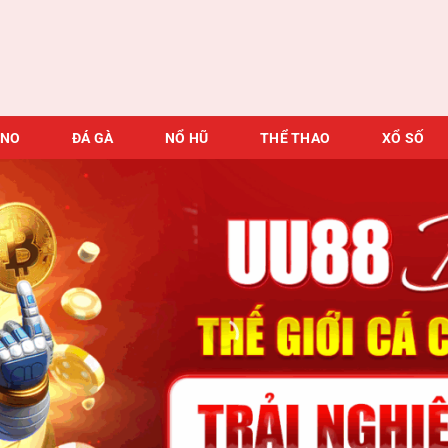
INO
ĐÁ GÀ
NỔ HŨ
THỂ THAO
XỔ SỐ