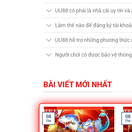
UU88 có phải là nhà cái uy tín v
Làm thế nào để đăng ký tài khoả
UU88 hỗ trợ những phương thức n
Người chơi có được bảo vệ thông
BÀI VIẾT MỚI NHẤT
08
08
Th6
Th6