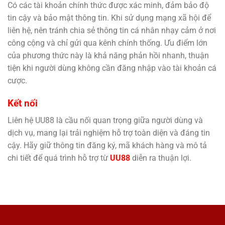
Có các tài khoản chính thức được xác minh, đảm bảo độ
tin cậy và bảo mật thông tin. Khi sử dụng mạng xã hội để
liên hệ, nên tránh chia sẻ thông tin cá nhân nhạy cảm ở nơi
công cộng và chỉ gửi qua kênh chính thống. Ưu điểm lớn
của phương thức này là khả năng phản hồi nhanh, thuận
tiện khi người dùng không cần đăng nhập vào tài khoản cá
cược.
Kết nối
Liên hệ UU88 là cầu nối quan trọng giữa người dùng và
dịch vụ, mang lại trải nghiệm hỗ trợ toàn diện và đáng tin
cậy. Hãy giữ thông tin đăng ký, mã khách hàng và mô tả
chi tiết để quá trình hỗ trợ từ
UU88
diễn ra thuận lợi.