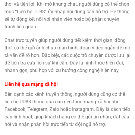
thời và tiện lợi. Khi mở khung chat, người dùng có thể chọn
mục “Liên hệ UU88” rồi nhập nội dung cần hỗ trợ. Hệ thống
sẽ tự động kết nối với nhân viên hoặc bộ phận chuyên
trách liên quan.
Chat trực tuyến giúp người dùng tiết kiệm thời gian, đồng
thời có thể gửi ảnh chụp màn hình, đoạn video ngắn để mô
tả vấn đề rõ hơn. Đặc biệt, các cuộc trò chuyện được lưu lại
để tiện tra cứu lịch sử khi cần. Đây là hình thức hiện đại,
nhanh gọn, phù hợp với xu hướng công nghệ hiện nay.
Liên hệ qua mạng xã hội
Bên cạnh các kênh truyền thống, người dùng cũng có thể
liên hệ UU88 thông qua các nền tảng mạng xã hội như
Facebook, Telegram, Zalo hoặc Instagram. Đây là cách tiếp
cận linh hoạt, giúp khách hàng có thể gửi tin nhắn, đặt câu
hỏi và nhận phản hồi trực tiếp từ đội ngũ hỗ trợ.