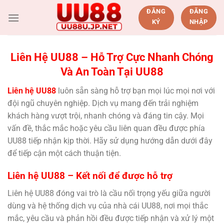
Chuyển
ĐĂNG
ĐĂNG
đến
KÝ
NHẬP
nội
dung
Liên Hệ UU88 – Hỗ Trợ Cực Nhanh Chóng
Và An Toàn Tại UU88
Liên hệ UU88
luôn sẵn sàng hỗ trợ bạn mọi lúc mọi nơi với
đội ngũ chuyên nghiệp. Dịch vụ mang đến trải nghiệm
khách hàng vượt trội, nhanh chóng và đáng tin cậy. Mọi
vấn đề, thắc mắc hoặc yêu cầu liên quan đều được phía
UU88 tiếp nhận kịp thời. Hãy sử dụng hướng dẫn dưới đây
để tiếp cận một cách thuận tiện.
Liên hệ UU88 – Kết nối để được hỗ trợ
Liên hệ UU88 đóng vai trò là cầu nối trọng yếu giữa người
dùng và hệ thống dịch vụ của nhà cái UU88, nơi mọi thắc
mắc, yêu cầu và phản hồi đều được tiếp nhận và xử lý một