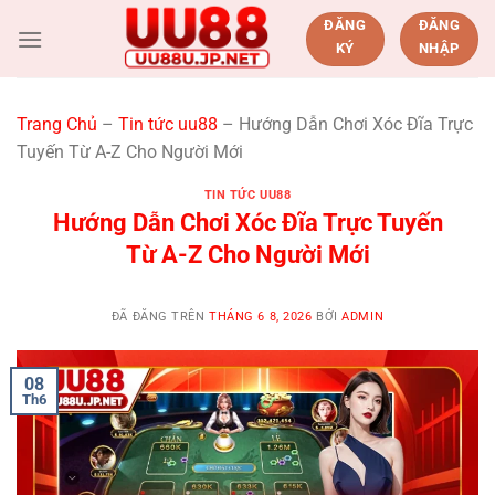
Chuyển
ĐĂNG
ĐĂNG
đến
KÝ
NHẬP
nội
dung
Trang Chủ
–
Tin tức uu88
–
Hướng Dẫn Chơi Xóc Đĩa Trực
Tuyến Từ A-Z Cho Người Mới
TIN TỨC UU88
Hướng Dẫn Chơi Xóc Đĩa Trực Tuyến
Từ A-Z Cho Người Mới
ĐÃ ĐĂNG TRÊN
THÁNG 6 8, 2026
BỞI
ADMIN
08
Th6