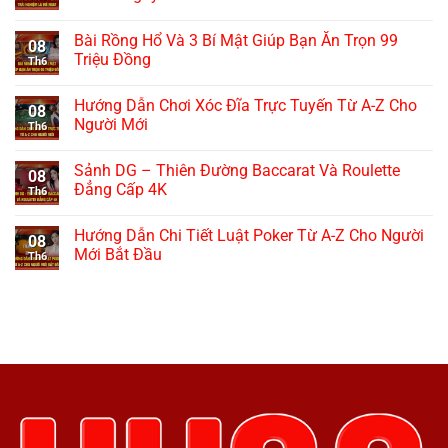
Bài Rồng Hổ Và 3 Bí Mật Giúp Bạn Ăn Trọn 99
08
Triệu Đồng
Th6
Hướng Dẫn Chơi Xóc Đĩa Trực Tuyến Từ A-Z Cho
08
Người Mới
Th6
Sảnh DG – Thiên Đường Baccarat Và Roulette
08
Đẳng Cấp 4K
Th6
Hướng Dẫn Chi Tiết Luật Poker Từ A-Z Cho Người
08
Mới Bắt Đầu
Th6