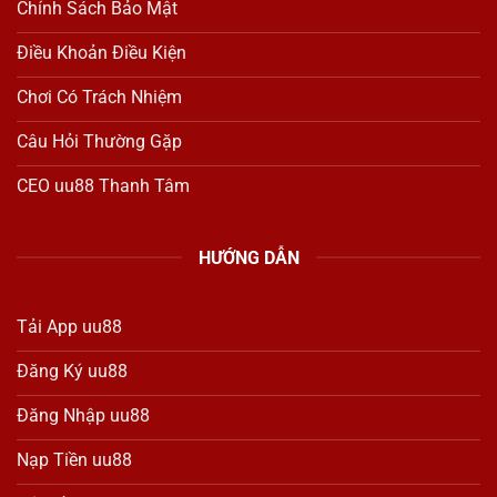
Chính Sách Bảo Mật
Điều Khoản Điều Kiện
Chơi Có Trách Nhiệm
Câu Hỏi Thường Gặp
CEO uu88 Thanh Tâm
HƯỚNG DẪN
Tải App uu88
Đăng Ký uu88
Đăng Nhập uu88
Nạp Tiền uu88