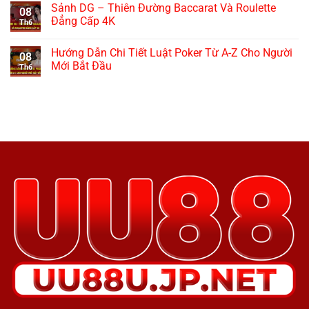
Sảnh DG – Thiên Đường Baccarat Và Roulette
08
Đẳng Cấp 4K
Th6
Hướng Dẫn Chi Tiết Luật Poker Từ A-Z Cho Người
08
Mới Bắt Đầu
Th6