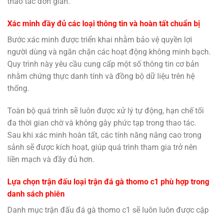
thao tác đơn giản.
Xác minh đầy đủ các loại thông tin và hoàn tất chuẩn bị
Bước xác minh được triển khai nhằm bảo vệ quyền lợi
người dùng và ngăn chặn các hoạt động không minh bạch.
Quy trình này yêu cầu cung cấp một số thông tin cơ bản
nhằm chứng thực danh tính và đồng bộ dữ liệu trên hệ
thống.
Toàn bộ quá trình sẽ luôn được xử lý tự động, hạn chế tối
đa thời gian chờ và không gây phức tạp trong thao tác.
Sau khi xác minh hoàn tất, các tính năng nâng cao trong
sảnh sẽ được kích hoạt, giúp quá trình tham gia trở nên
liền mạch và đầy đủ hơn.
Lựa chọn trận đấu loại trận đá gà thomo c1 phù hợp trong
danh sách phiên
Danh mục trận đấu đá gà thomo c1 sẽ luôn luôn được cập