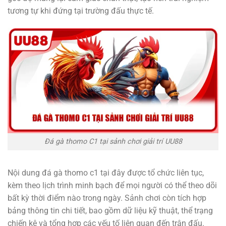
tương tự khi đứng tại trường đấu thực tế.
Đá gà thomo C1 tại sảnh chơi giải trí UU88
Nội dung đá gà thomo c1 tại đây được tổ chức liên tục,
kèm theo lịch trình minh bạch để mọi người có thể theo dõi
bất kỳ thời điểm nào trong ngày. Sảnh chơi còn tích hợp
bảng thông tin chi tiết, bao gồm dữ liệu kỹ thuật, thể trạng
chiến kê và tổng hợp các yếu tố liên quan đến trận đấu.