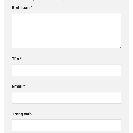
Bình luận
*
Tên
*
Email
*
Trang web