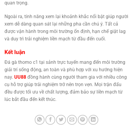
quan trọng.
Ngoài ra, tính năng xem lại khoảnh khắc nổi bật giúp người
xem dễ dàng quan sát lại những pha cần chú ý. Tất cả
được vận hành trong môi trường ổn định, hạn chế giật lag
và duy trì trải nghiệm liền mạch từ đầu đến cuối.
Kết luận
Đá gà thomo c1 tại sảnh trực tuyến mang đến môi trường
giải trí sống động, an toàn và phù hợp với xu hướng hiện
nay.
UU88
đồng hành cùng người tham gia với nhiều công
cụ hỗ trợ giúp trải nghiệm trở nên trọn vẹn. Mọi trận đấu
đều được tối ưu về chất lượng, đảm bảo sự liền mạch từ
lúc bắt đầu đến kết thúc.