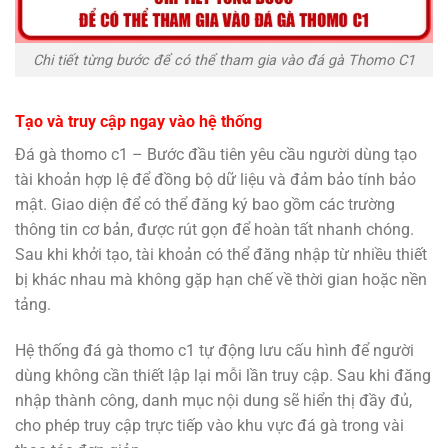
Chi tiết từng bước để có thể tham gia vào đá gà Thomo C1
Tạo và truy cập ngay vào hệ thống
Đá gà thomo c1 – Bước đầu tiên yêu cầu người dùng tạo
tài khoản hợp lệ để đồng bộ dữ liệu và đảm bảo tính bảo
mật. Giao diện để có thể đăng ký bao gồm các trường
thông tin cơ bản, được rút gọn để hoàn tất nhanh chóng.
Sau khi khởi tạo, tài khoản có thể đăng nhập từ nhiều thiết
bị khác nhau mà không gặp hạn chế về thời gian hoặc nền
tảng.
Hệ thống đá gà thomo c1 tự động lưu cấu hình để người
dùng không cần thiết lập lại mỗi lần truy cập. Sau khi đăng
nhập thành công, danh mục nội dung sẽ hiển thị đầy đủ,
cho phép truy cập trực tiếp vào khu vực đá gà trong vài